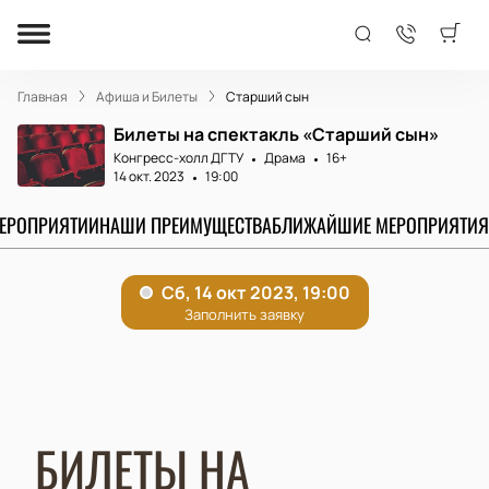
Главная
Афиша и Билеты
Старший сын
Билеты на спектакль «Старший сын»
Конгресс-холл ДГТУ
Драма
16+
14 окт. 2023
19:00
МЕРОПРИЯТИИ
НАШИ ПРЕИМУЩЕСТВА
БЛИЖАЙШИЕ МЕРОПРИЯТИЯ
БИЛЕТЫ НА