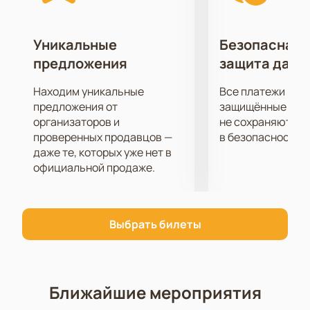
рассказывает о молодых людях, которые по
случайности попадают в чужой дом и попадают в
водоворот различных событий. История,
Уникальные
Безопасная 
начавшись с обмана в итоге приводит к самому
предложения
защита данн
лучшему чувству – любви. Это спектакль о
ранимости добрых людей, о взаимопонимании и об
Находим уникальные
Все платежи про
их правоте в этой жизни.
предложения от
защищённые шлю
Купить билеты на спектакль “Старший сын” можно
организаторов и
не сохраняются 
проверенных продавцов —
в безопасности.
на нашем сайте и провести вечер в прекрасной
даже те, которых уже нет в
компании Виктора Сухорукова всей семьей.
официальной продаже.
Выбрать билеты
Ближайшие мероприятия