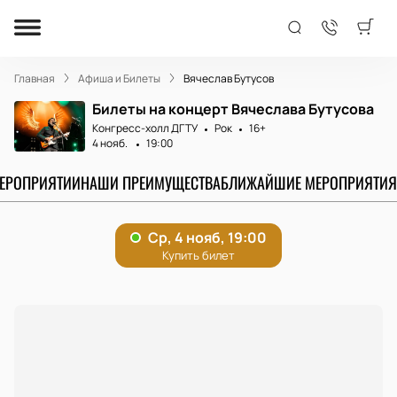
Главная
Афиша и Билеты
Вячеслав Бутусов
Билеты на концерт Вячеслава Бутусова
Конгресс-холл ДГТУ
Рок
16+
4 нояб.
19:00
МЕРОПРИЯТИИ
НАШИ ПРЕИМУЩЕСТВА
БЛИЖАЙШИЕ МЕРОПРИЯТИЯ