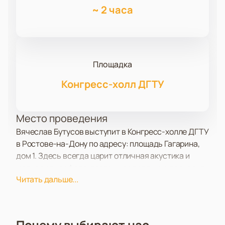
~
2 часа
Площадка
Конгресс-холл ДГТУ
Место проведения
Вячеслав Бутусов выступит в Конгресс-холле ДГТУ
в Ростове-на-Дону по адресу: площадь Гагарина,
дом 1. Здесь всегда царит отличная акустика и
уютная атмосфера, поэтому зал отлично подходит
Читать дальше...
для музыкальных встреч.
О концерте
Ждем вас на большом концерте Вячеслава
Почему выбирают нас