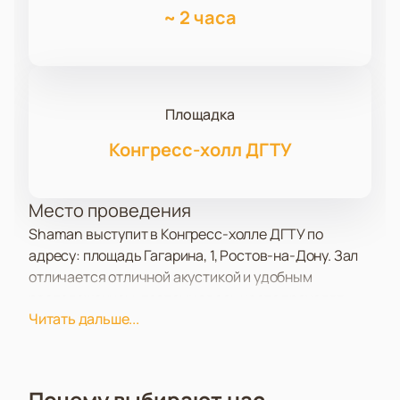
~
2 часа
Площадка
Конгресс-холл ДГТУ
Место проведения
Shaman выступит в Конгресс-холле ДГТУ по
адресу: площадь Гагарина, 1, Ростов-на-Дону. Зал
отличается отличной акустикой и удобным
расположением, поэтому здесь часто проходят
Читать дальше...
крупные концерты.
О концерте
Shaman готовит сольное выступление в честь 30-
Почему выбирают нас