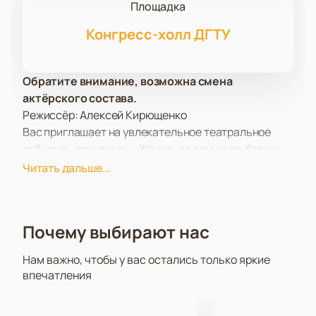
Площадка
Конгресс-холл ДГТУ
Обратите внимание, возможна смена
актёрского состава.
Режиссёр: Алексей Кирющенко
Вас приглашает на увлекательное театральное
событие - спектакль «Жениться вам надо, барин»,
который пройдет в современном Конгресс-Холле
Читать дальше...
ДГТУ. Это произведение обещает стать настоящим
культурным событием, предлагая зрителям
погрузиться в атмосферу искрометного юмора и
Почему выбирают нас
тонкого лиризма.
Конгресс-Холл ДГТУ, расположенный в самом
Нам важно, чтобы у вас остались только яркие
сердце Ростова-на-Дону, известен своей
впечатления
комфортной обстановкой и отличной акустикой,
что делает его идеальным местом для проведения