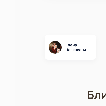
Елена
Чарквиани
Бл