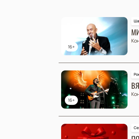
Ша
МИ
Ко
16+
Ро
ВЯ
Ко
16+
Се
ПО