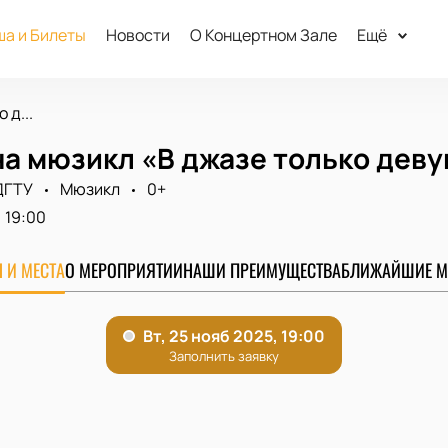
а и Билеты
Новости
О Концертном Зале
Ещё
 д...
на мюзикл «В джазе только дев
ДГТУ
Мюзикл
0+
19:00
 И МЕСТА
О МЕРОПРИЯТИИ
НАШИ ПРЕИМУЩЕСТВА
БЛИЖАЙШИЕ М