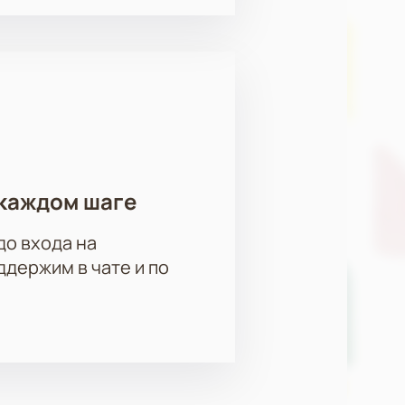
каждом шаге
до входа на
держим в чате и по