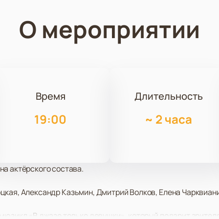
О мероприятии
Время
Длительность
19:00
~
2 часа
на актёрского состава.
цкая, Александр Казьмин, Дмитрий Волков, Елена Чарквиани
мюзикл «В джазе только девушки», который подарит зрител