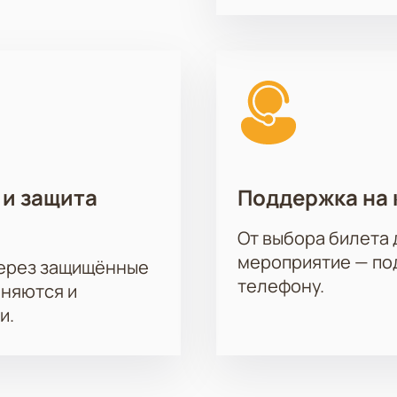
 и защита
Поддержка на 
От выбора билета 
мероприятие — под
через защищённые
телефону.
аняются и
и.