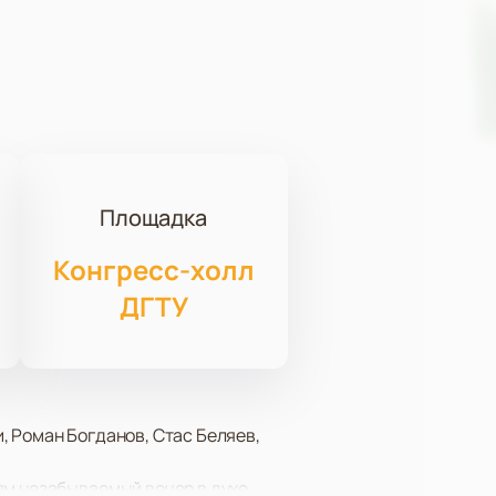
Площадка
Конгресс-холл
ДГТУ
, Роман Богданов, Стас Беляев,
ям незабываемый вечер в духе