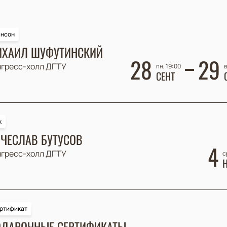
нсон
ХАИЛ ШУФУТИНСКИЙ
28
29
нгресс-холл ДГТУ
пн, 19:00
в
СЕНТ
к
ЧЕСЛАВ БУТУСОВ
4
нгресс-холл ДГТУ
с
ртификат
ДАРОЧНЫЕ СЕРТИФИКАТЫ