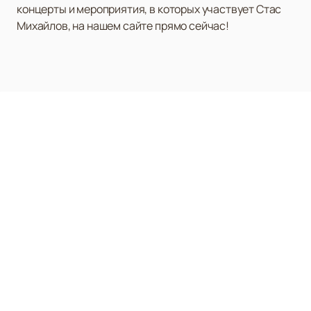
концерты и мероприятия, в которых участвует Стас
Михайлов, на нашем сайте прямо сейчас!
КОНГРЕСС ХОЛЛ ДГТУ
Афиша и Билеты
Новости
О Концертном Зале
Ещё