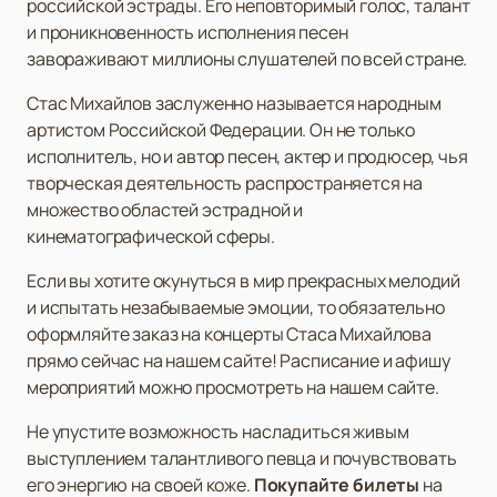
российской эстрады. Его неповторимый голос, талант
и проникновенность исполнения песен
завораживают миллионы слушателей по всей стране.
Стас Михайлов заслуженно называется народным
артистом Российской Федерации. Он не только
исполнитель, но и автор песен, актер и продюсер, чья
творческая деятельность распространяется на
множество областей эстрадной и
кинематографической сферы.
Если вы хотите окунуться в мир прекрасных мелодий
и испытать незабываемые эмоции, то обязательно
оформляйте заказ на концерты Стаса Михайлова
прямо сейчас на нашем сайте! Расписание и афишу
мероприятий можно просмотреть на нашем сайте.
Не упустите возможность насладиться живым
выступлением талантливого певца и почувствовать
его энергию на своей коже.
Покупайте билеты
на