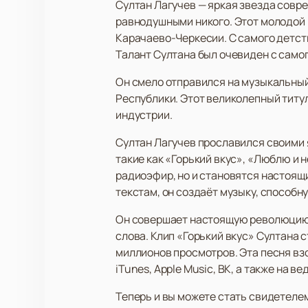
Султан Лагучев — яркая звезда совре
равнодушными никого. Этот молодой и
Карачаево-Черкесии. С самого детс
Талант Султана был очевиден с самог
Он смело отправился на музыкальный
Республики. Этот великолепный тит
индустрии.
Султан Лагучев прославился своими я
такие как «Горький вкус», «Люблю и 
радиоэфир, но и становятся настоящ
текстам, он создаёт музыку, способн
Он совершает настоящую революцию в
слова. Клип «Горький вкус» Султана 
миллионов просмотров. Эта песня вз
iTunes, Apple Music, ВК, а также на в
Теперь и вы можете стать свидетеле