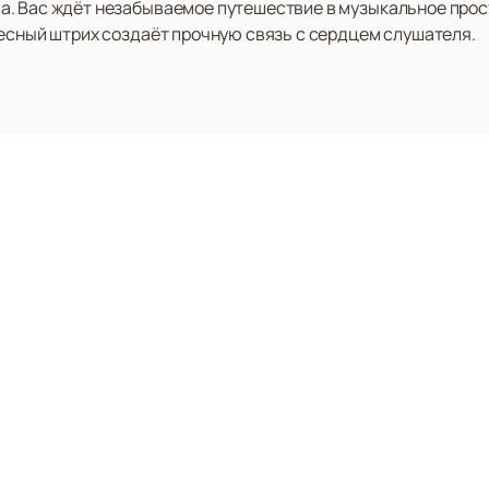
. Вас ждёт незабываемое путешествие в музыкальное прост
весный штрих создаёт прочную связь с сердцем слушателя.
ты
Новости
Ещё
 Зале