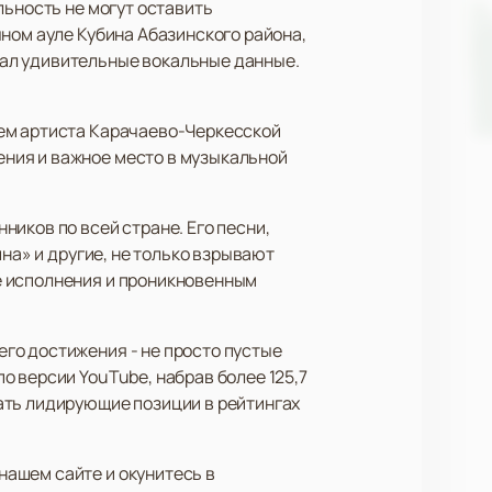
льность не могут оставить
ном ауле Кубина Абазинского района,
ал удивительные вокальные данные.
ием артиста Карачаево-Черкесской
ния и важное место в музыкальной
иков по всей стране. Его песни,
на» и другие, не только взрывают
е исполнения и проникновенным
го достижения - не просто пустые
 версии YouTube, набрав более 125,7
ать лидирующие позиции в рейтингах
нашем сайте и окунитесь в