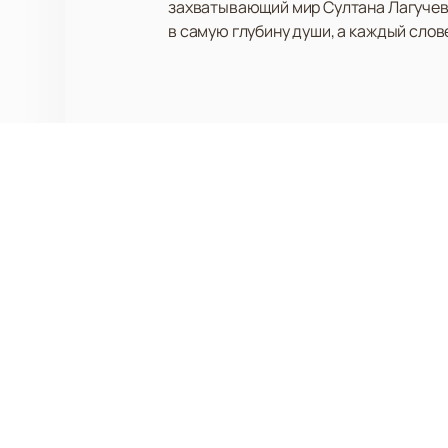
захватывающий мир Султана Лагучева
в самую глубину души, а каждый сло
Афиша и Биле
КОНГРЕСС ХОЛЛ ДГТУ
О Концертном