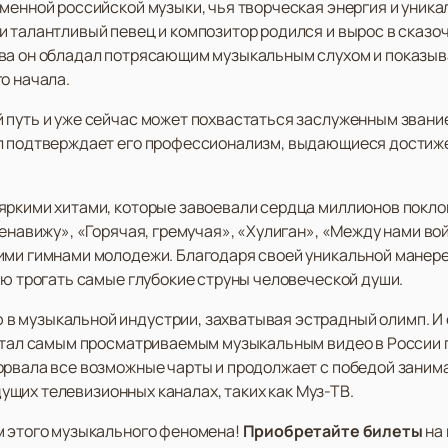
менной российской музыки, чья творческая энергия и уника
 талантливый певец и композитор родился и вырос в сказоч
тва он обладал потрясающим музыкальным слухом и показыв
о начала.
 путь и уже сейчас может похвастаться заслуженным зван
ул подтверждает его профессионализм, выдающиеся достиже
ркими хитами, которые завоевали сердца миллионов поклонн
ненавижу», «Горячая, гремучая», «Хулиган», «Между нами вой
ими гимнами молодежи. Благодаря своей уникальной манер
ую трогать самые глубокие струны человеческой души.
 музыкальной индустрии, захватывая эстрадный олимп. И е
стал самым просматриваемым музыкальным видео в России по
орвала все возможные чарты и продолжает с победой заним
едущих телевизионных каналах, таких как Муз-ТВ.
м этого музыкального феномена!
Приобретайте билеты
на 