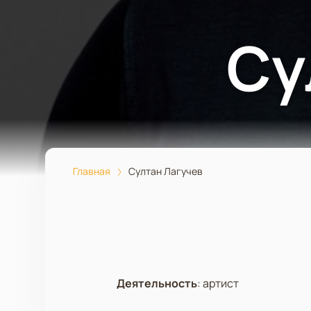
Су
Главная
Султан Лагучев
Деятельность
:
артист