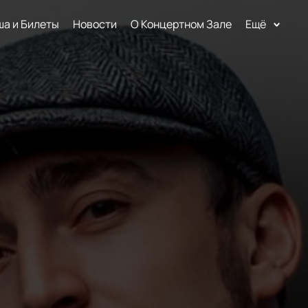
а и Билеты
Новости
О Концертном Зале
Ещё