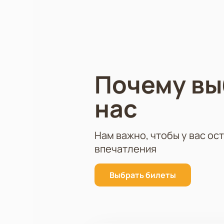
незабываемым событием для всех 
Не упустите шанс увидеть живое в
сайте - это простой и удобный сп
Лагучева.
Почему в
нас
Нам важно, чтобы у вас ос
впечатления
Выбрать билеты