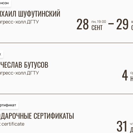
нсон
ХАИЛ ШУФУТИНСКИЙ
28
29
нгресс-холл ДГТУ
пн, 19:00
в
СЕНТ
к
ЧЕСЛАВ БУТУСОВ
4
нгресс-холл ДГТУ
с
ртификат
ДАРОЧНЫЕ СЕРТИФИКАТЫ
31
t certificate
ч
Д