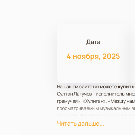
Дата
4 ноября, 2025
На нашем сайте вы можете
купить
Султан Лагучев - исполнитель мно
гремучая», «Хулиган», «Между нам
просматриваемым музыкальным виде
занимали лидирующие позиции в муз
В 2022 году Султан Лагучев был у
Читать дальше...
премии Жара Music Awards. Его тв