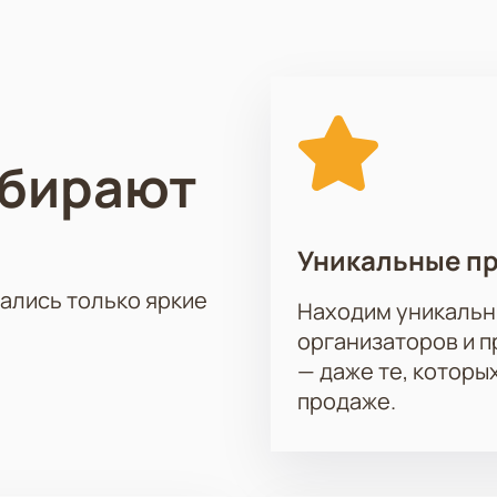
поклонников.
ыступление одного из самых популярных артистов современ
особ обеспечить себе и своим близким незабываемый вечер 
ыбирают
Уникальные п
тались только яркие
Находим уникальн
организаторов и 
— даже те, которы
продаже.