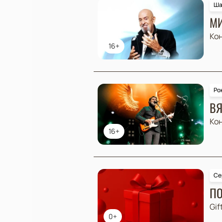
Ша
МИ
Ко
16+
Ро
ВЯ
Ко
16+
Се
ПО
Gif
0+