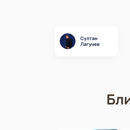
Султан
Лагучев
Бл