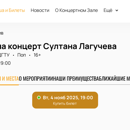
а и Билеты
Новости
О Концертном Зале
Ещё
ев
на концерт Султана Лагучева
ДГТУ
Поп
16+
19:00
 И МЕСТА
О МЕРОПРИЯТИИ
НАШИ ПРЕИМУЩЕСТВА
БЛИЖАЙШИЕ М