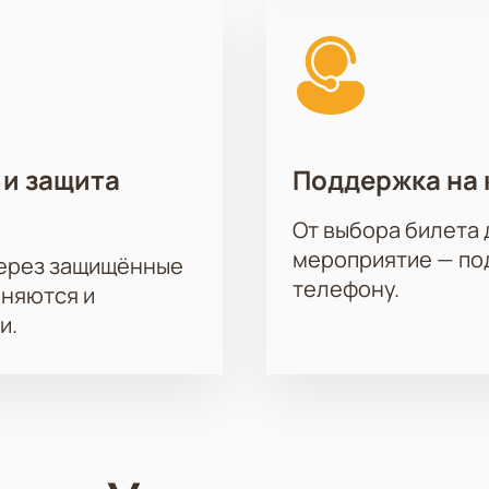
 и защита
Поддержка на 
От выбора билета 
мероприятие — под
через защищённые
телефону.
аняются и
и.