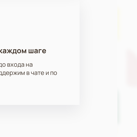
каждом шаге
до входа на
держим в чате и по