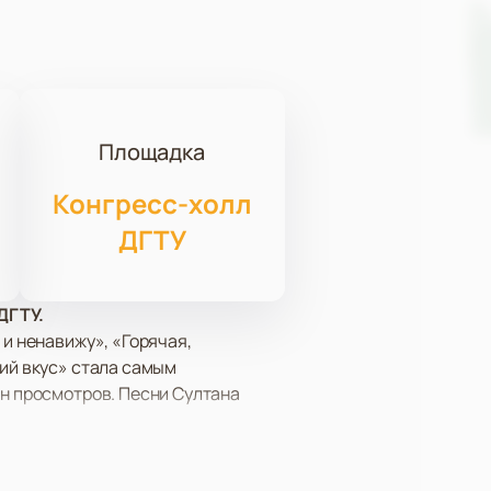
Площадка
Конгресс-холл
ДГТУ
ДГТУ.
 и ненавижу», «Горячая,
кий вкус» стала самым
лн просмотров. Песни Султана
й Республики и стал лауреатом
тоящий концерт обещает быть